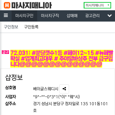
닫기
메뉴
마사지구인
마사지구직
샵매매
광고관리
고객
서
구인정보
구인등록
72,031: #분당갯수1등 #페이12~15 #뉴페빨
확실 #업계최고대우 # 주야알바상주 전부 급구입
니다@@@@@@@@@@@@@@
샵정보
상호명
베이글스웨디시
SNS 공유
사업자
*9*-**-0*3*1(*이* *웨*시)
샵주소
경기 성남시 분당구 정자일로 135 101동101
호