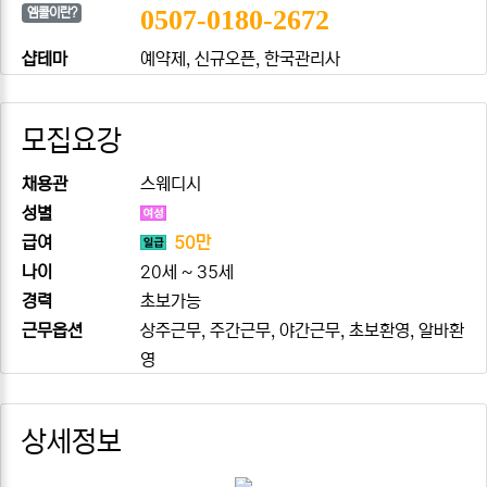
0507-0180-2672
엠콜이란?
샵테마
예약제, 신규오픈, 한국관리사
모집요강
채용관
스웨디시
성별
급여
50만
나이
20세 ~ 35세
경력
초보가능
근무옵션
상주근무, 주간근무, 야간근무, 초보환영, 알바환
영
상세정보